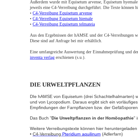
Außerdem wurde mit Equisetum arvense, Equisetum hyemale 
jeweils eine C4-Verreibung durchgeführt. Die Texte können h
•
C4-Verreibung Equisetum arvense
•
C4-Verreibung Equisetum hiemale
•
C4-Verreibung Equisetum telmateia
Aus den Ergebnissen der hAMSE und der C4-Verreibungen wu
Diese sind auf Anfrage bei mir erhältlich.
Eine umfangreiche Auswertung der Einnahmeprüfung und der 
inventa verlag
erschienen (s.u.).
DIE URWELTPFLANZEN
DIe hAMSE von Equisetum (drei Schachtelhalmarten) w
und von Lycopodium. Daraus ergibt sich ein vorläufig
Empfindungen der Farnpflanzen bzw. der Gefäßsporen
Das Buch "
Die Urweltpflanzen in der Homöopathie
" 
Weitere Verreibungstexte
können hier heruntergeladen
•
C4-Verreibung
Pteridium aquilinum
(Adlerfarn)