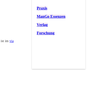
Praxis
ManGo Essenzen
Verlag
Forschung
 ist im
via